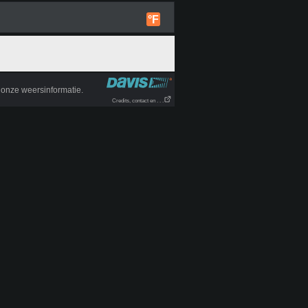
°F
onze weersinformatie.
Credits, contact en . . .