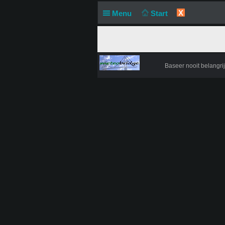
X
Menu
Start
Baseer nooit belangr