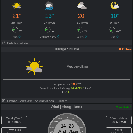
21°
13°
20°
10°
28 km/h
24 km/h
12 km/h
9 km/h
W
W
W
ZW
4%
0.5mm 41%
24%
7%
Details
- Teksten
Huidige Situatie
Offline
Wat bewolking
Temperatuur
19.7
°C
Wind Snelheid-Vlaag
14.4-30.6
km/h
UV
1
Historie
- Vliegveld
- Aardbevingen
- Bliksem
Wind | Vlaag - km/u
10:11:34
N
Wind (Gem)
Vlaag (Max)
NNW
NNO
11.2 km/u
NW
NO
30.6 km/u
14
23
WNW
ONO
3 Bft
Wind
Wind
Vlaag
W
E