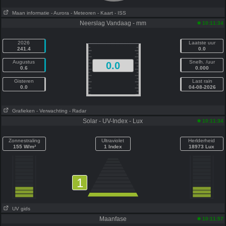
Maan informatie
- Aurora
- Meteoren
- Kaart
- ISS
Neerslag Vandaag - mm
10:11:34
2026
Laatste uur
241.4
0.0
Augustus
Snelh. /uur
0.0
0.6
0.000
Gisteren
Last rain
0.0
04-08-2026
Grafieken
- Verwachting
- Radar
Solar - UV-Index - Lux
10:11:34
Zonnestraling
Ultraviolet
Herlderheid
155 W/m²
1 Index
18973 Lux
1
UV gids
Maanfase
10:11:57