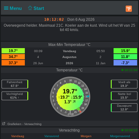
Menu
Start
°F
10:12:02
Don 6 Aug 2026
Overwegend helder. Maximaal 21C. Koeler aan de kust. Wind uit het W van 25
tot 40 km/u.
Max-Min Temperatuur °C
19.7°
15.9°
00:09
Vandaag
05:50
34.7°
11.8°
4
Augustus
2
37.3°
-7.3°
26 Jun
2026
11 Jan
Temperatuur °C
10:11:34
10
9
11
Fahrenheit
Voelt als
8
12
67.5°
19.3°
7
13
6
19.7°
14
5
15
Vochtigheid
Natte bol
↑
19.7°
↓
15.9°
4
16
61% ↑
15.5°
3
17
1.3°
2
18
Dauwpunt
1
19
12.0°
0
20
|
-1
21
-2
22
Grafieken
- Verwachting
Verwachting
10:04:15
Vandaag
Vanavond
Morgen
Morgenavond