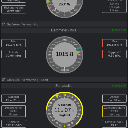
Vrij matig
14.4 km/h =
4.0 m/s
263°
W
WZW
OZO
8.9 mph
Richting (Gem)
ZW
ZO
7.8 kts
WZW 239°
ZZW
ZZO
Z
Grafieken
- Verwachting
Barometer - hPa
10:11:34
1000
Min
Max
997
1003
994
1006
1013.0 hPa
1015.8 hPa
991
1009
988
1012
Actuele
985
1015
Stijgend ↑
1015.8
30.00 inHg
982
1018
0.30 hPa
979
1021
976
1024
973
1027
|
970
1030
964
1036
Grafieken
- Verwachting
- Kaart
Zon positie
10:11:57
11
13
Daglicht
Donker
10
14
15 u. 21 m.
09
15
8 u. 38 m.
08
16
Geschat:
07
17
Zonsopkomst
Zonsondergang
11
07
06
18
05:58
u.
m.
21:19
05
19
Morgen
Vandaag
daglicht
04
20
03
21
Azimuth
Elevatie hoek
02
22
112.2° OZO
01
23
35.7°