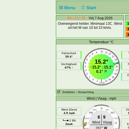
Menu
Start
00:23:38
Vrij 7 Aug 2026
Overwegend helder. Minimaal 13C. Wind
1
uit het W van 10 tot 15 km/u.
3
3
Temperatuur °C
10
9
11
Fahrenheit
8
12
59.4°
7
13
6
15.2°
14
5
15
Vochtigheid
↑
15.2°
↓
15.1°
4
16
67% ↑
3
17
0.1°
2
18
D
1
19
0
20
|
-1
21
-2
22
Grafieken
- Verwachting
Wind | Vlaag - mph
N
Wind (Gem)
Vl
NNW
NNO
4.9 mph
NW
NO
6
9
WNW
ONO
2 Bft
Wind
Vlaag
W
E
Zwak
6
267°
W
WZW
OZO