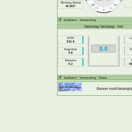
Richting (Gem)
ZW
ZO
W 263°
ZZW
ZZO
Z
Grafieken
- Verwachting
Neerslag Vandaag - mm
2026
L
241.6
0.0
Augustus
S
0.8
Gisteren
0.2
0
Grafieken
- Verwachting
- Radar
Baseer nooit belangr