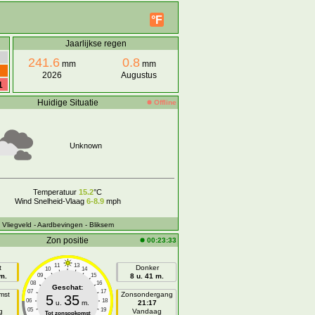
°F
Jaarlijkse regen
241.6
0.8
mm
mm
2026
Augustus
1
Huidige Situatie
Offline
Unknown
Temperatuur
15.2
°C
Wind Snelheid-Vlaag
6-8.9
mph
- Vliegveld
- Aardbevingen
- Bliksem
Zon positie
00:23:33
11
13
t
Donker
10
14
 m.
09
15
8 u. 41 m.
08
16
Geschat:
07
17
mst
Zonsondergang
5
35
06
18
u.
m.
21:17
05
19
g
Vandaag
Tot zonsopkomst