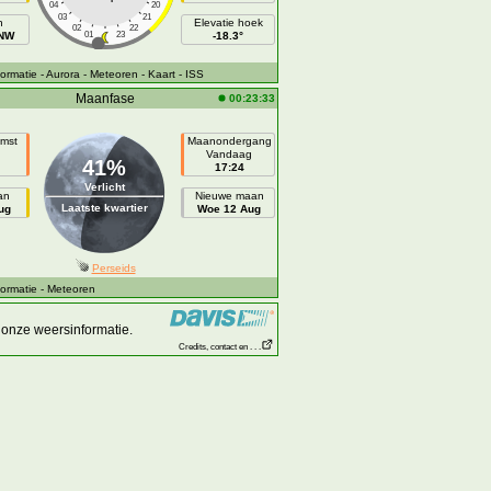
04
20
03
21
h
Elevatie hoek
02
22
NNW
01
23
-18.3°
ormatie
- Aurora
- Meteoren
- Kaart
- ISS
Maanfase
00:23:33
mst
Maanondergang
n
Vandaag
41%
17:24
Verlicht
an
Nieuwe maan
Laatste kwartier
ug
Woe 12 Aug
Perseids
ormatie
- Meteoren
onze weersinformatie.
Credits, contact en . . .