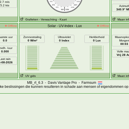
2.7 m/s
976
1024
5.2 kts
973
1027
Azimut
|
970
1030
340.9° 
964
1036
Grafieken
- Verwachting
- Kaart
Maan inf
Solar - UV-Index - Lux
Offline
Offline
aatste uur
Zonnestraling
Ultraviolet
Herlderheid
Maanopko
0.0
0 W/m²
0 Index
0 Lux
Morge
00:03
nelh. /uur
0.000
Volle ma
Vrij 28 A
Last rain
6-08-2026
UV gids
Maan inf
MB_rt_6.3 - Davis Vantage Pro - Farmsum
ijke beslissingen die kunnen resulteren in schade aan mensen of eigendommen op 