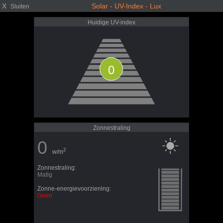
X
Solar - UV-Index - Lux
Sluiten
Huidige UV-index
0
Zonnestraling
0
2
w/m
Zonnestraling:
Matig
Zonne-energievoorziening:
Geen