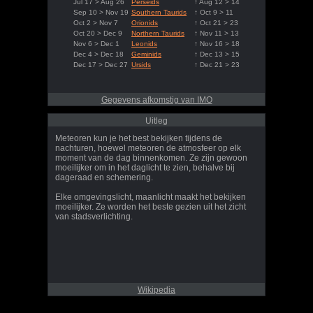
Jul 17 > Aug 26
Perseids
↑ Aug 12 > 14
Sep 10 > Nov 19
Southern Taurids
↑ Oct 9 > 11
Oct 2 > Nov 7
Orionids
↑ Oct 21 > 23
Oct 20 > Dec 9
Northern Taurids
↑ Nov 11 > 13
Nov 6 > Dec 1
Leonids
↑ Nov 16 > 18
Dec 4 > Dec 18
Geminids
↑ Dec 13 > 15
Dec 17 > Dec 27
Ursids
↑ Dec 21 > 23
Gegevens afkomstig van IMO
Uitleg
Meteoren kun je het best bekijken tijdens de
nachturen, hoewel meteoren de atmosfeer op elk
moment van de dag binnenkomen. Ze zijn gewoon
moeilijker om in het daglicht te zien, behalve bij
dageraad en schemering.
Elke omgevingslicht, maanlicht maakt het bekijken
moeilijker. Ze worden het beste gezien uit het zicht
van stadsverlichting.
Wikipedia