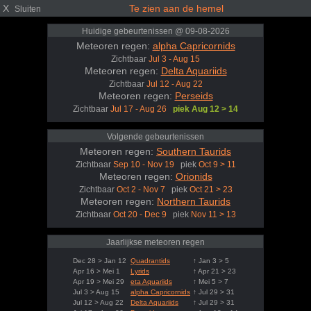
X
Te zien aan de hemel
Sluiten
Huidige gebeurtenissen @ 09-08-2026
Meteoren regen:
alpha Capricornids
Zichtbaar
Jul 3 - Aug 15
Meteoren regen:
Delta Aquariids
Zichtbaar
Jul 12 - Aug 22
Meteoren regen:
Perseids
Zichtbaar
Jul 17 - Aug 26
piek Aug 12 > 14
Volgende gebeurtenissen
Meteoren regen:
Southern Taurids
Zichtbaar
Sep 10 - Nov 19
piek
Oct 9 > 11
Meteoren regen:
Orionids
Zichtbaar
Oct 2 - Nov 7
piek
Oct 21 > 23
Meteoren regen:
Northern Taurids
Zichtbaar
Oct 20 - Dec 9
piek
Nov 11 > 13
Jaarlijkse meteoren regen
Dec 28 > Jan 12
Quadrantids
↑ Jan 3 > 5
Apr 16 > Mei 1
Lyrids
↑ Apr 21 > 23
Apr 19 > Mei 29
eta Aquariids
↑ Mei 5 > 7
Jul 3 > Aug 15
alpha Capricornids
↑ Jul 29 > 31
Jul 12 > Aug 22
Delta Aquariids
↑ Jul 29 > 31