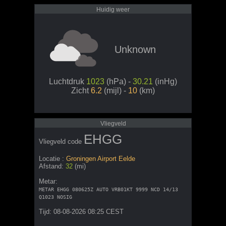
Huidig weer
Unknown
Luchtdruk
1023
(hPa) -
30.21
(inHg)
Zicht
6.2
(mijl) -
10
(km)
Vliegveld
EHGG
Vliegveld code
Locatie :
Groningen Airport Eelde
Afstand:
32
(mi)
Metar:
METAR EHGG 080625Z AUTO VRB01KT 9999 NCD 14/13
Q1023 NOSIG
Tijd: 08-08-2026 08:25 CEST