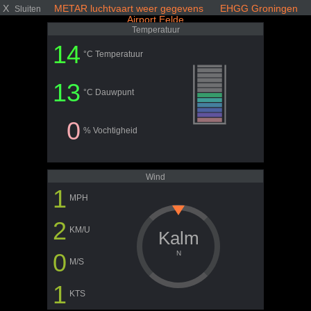
X
METAR luchtvaart weer gegevens EHGG Groningen
Sluiten
Airport Eelde
Temperatuur
14
°C Temperatuur
13
°C Dauwpunt
0
% Vochtigheid
Wind
1
MPH
2
KM/U
Kalm
0
N
M/S
1
KTS