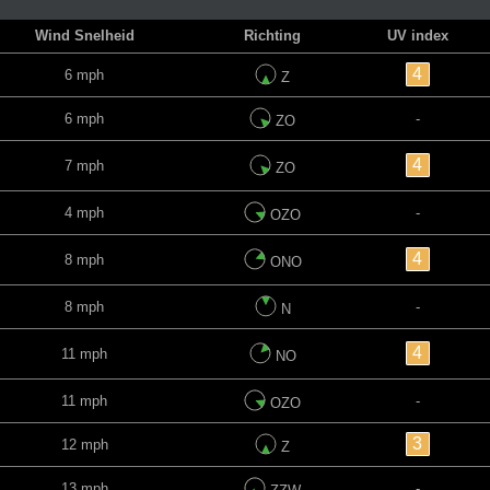
Wind Snelheid
Richting
UV index
4
6 mph
Z
6 mph
-
ZO
4
7 mph
ZO
4 mph
-
OZO
4
8 mph
ONO
8 mph
-
N
4
11 mph
NO
11 mph
-
OZO
3
12 mph
Z
13 mph
-