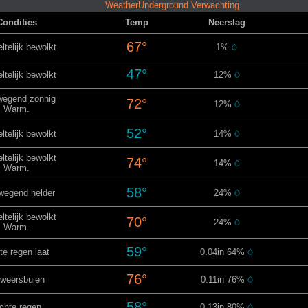
WeatherUnderground Verwachting
Condities
Temp
Neerslag
67°
ltelijk bewolkt
1%
47°
ltelijk bewolkt
12%
wegend zonnig
72°
12%
Warm.
52°
ltelijk bewolkt
14%
ltelijk bewolkt
74°
14%
Warm.
58°
wegend helder
24%
ltelijk bewolkt
70°
24%
Warm.
59°
te regen laat
0.04in 64%
76°
weersbuien
0.11in 76%
58°
ichte regen
0.13in 80%