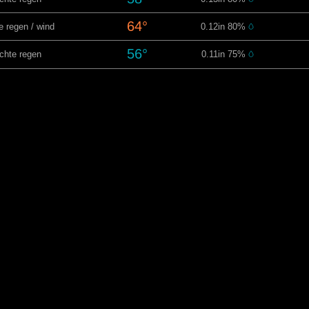
64°
e regen / wind
0.12in 80%
56°
ichte regen
0.11in 75%