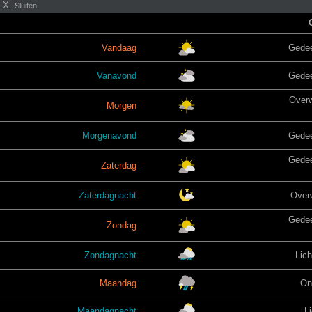
X
Sluiten
Vandaag
Gedee
Vanavond
Gedee
Over
Morgen
Morgenavond
Gedee
Gedee
Zaterdag
Zaterdagnacht
Over
Gedee
Zondag
Zondagnacht
Lich
Maandag
On
Maandagnacht
L