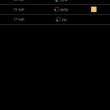
ZZW
3
21 mph
WZW
17 mph
-
ZW