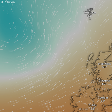
X
Sluiten